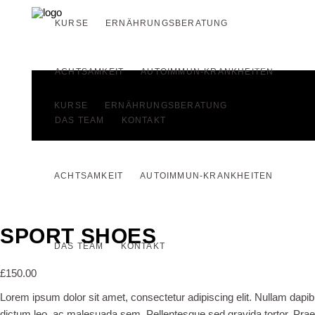
KURSE
ERNÄHRUNGSBERATUNG
INFO
ACHTSAMKEIT
AUTOIMMUN-KRANKHEITEN
KURSE
ERNÄHRUNGSBERATUNG
DAS TEAM
KONTAKT
ACHTSAMKEIT
AUTOIMMUN-KRANKHEITEN
SPORT SHOES
DAS TEAM
KONTAKT
£
150.00
Lorem ipsum dolor sit amet, consectetur adipiscing elit. Nullam dapibus
dictum leo, ac malesuada sem. Pellentesque sed gravida tortor. Praese