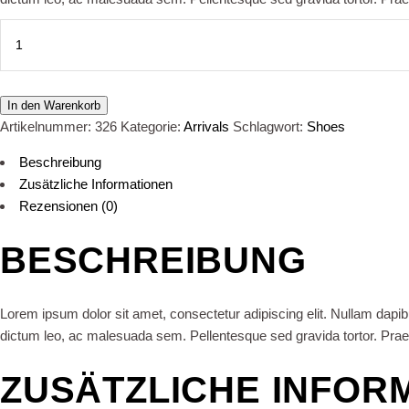
Sport
Shoes
quantity
In den Warenkorb
Artikelnummer:
326
Kategorie:
Arrivals
Schlagwort:
Shoes
Beschreibung
Zusätzliche Informationen
Rezensionen (0)
BESCHREIBUNG
Lorem ipsum dolor sit amet, consectetur adipiscing elit. Nullam dapibus
dictum leo, ac malesuada sem. Pellentesque sed gravida tortor. Praesen
ZUSÄTZLICHE INFOR