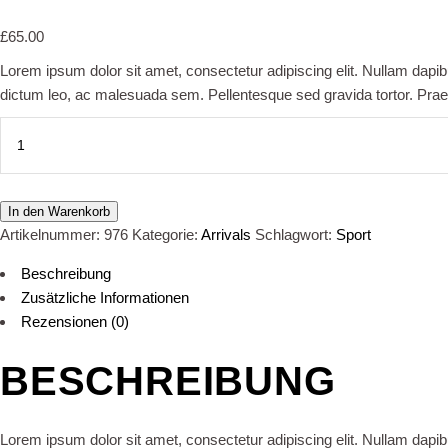
£
65.00
Lorem ipsum dolor sit amet, consectetur adipiscing elit. Nullam dapibus
dictum leo, ac malesuada sem. Pellentesque sed gravida tortor. Praese
Black
T-
shirt
quantity
In den Warenkorb
Artikelnummer:
976
Kategorie:
Arrivals
Schlagwort:
Sport
Beschreibung
Zusätzliche Informationen
Rezensionen (0)
BESCHREIBUNG
Lorem ipsum dolor sit amet, consectetur adipiscing elit. Nullam dapibus