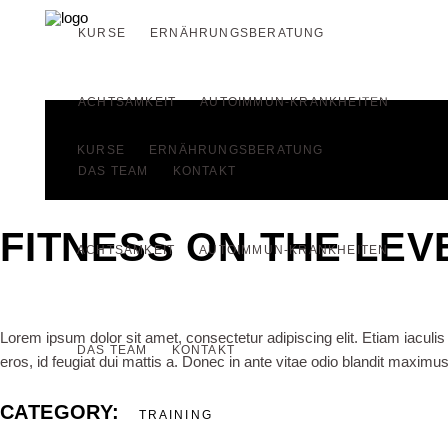
KURSE
ERNÄHRUNGSBERATUNG
INFO
ACHTSAMKEIT
AUTOIMMUN-KRANKHEITEN
KURSE
ERNÄHRUNGSBERATUNG
DAS TEAM
KONTAKT
FITNESS ON THE LEV
ACHTSAMKEIT
AUTOIMMUN-KRANKHEITEN
Lorem ipsum dolor sit amet, consectetur adipiscing elit. Etiam iaculis u
DAS TEAM
KONTAKT
eros, id feugiat dui mattis a. Donec in ante vitae odio blandit maxim
CATEGORY:
TRAINING