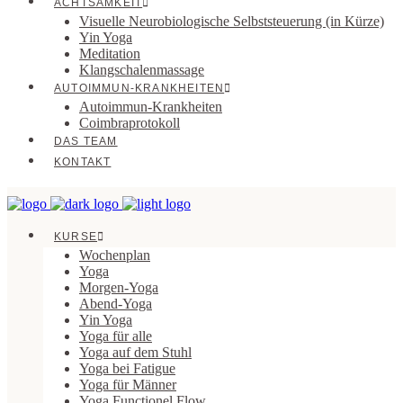
ACHTSAMKEIT
Visuelle Neurobiologische Selbststeuerung (in Kürze)
Yin Yoga
Meditation
Klangschalenmassage
AUTOIMMUN-KRANKHEITEN
Autoimmun-Krankheiten
Coimbraprotokoll
DAS TEAM
KONTAKT
KURSE
Wochenplan
Yoga
Morgen-Yoga
Abend-Yoga
Yin Yoga
Yoga für alle
Yoga auf dem Stuhl
Yoga bei Fatigue
Yoga für Männer
Yoga Functionel Flow